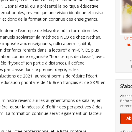
. Gabriel Attal, qui a présenté la politique éducative
ernationales, revendique une vision identique et insiste
e" et donc de la formation continue des enseignants.
nale donne l'exemple de Mayotte où la formation des
es manuels scolaires" (la méthode NEO de chez Nathan,
Une
 imposée aux enseignants, ndlr) a permis, dit-il,
au
 d'enfants "entrés dans la lecture" à mi-CP. Et, plus
ation continue organisée "hors temps de classe", avec
*
le "hybride" (en partie à distance). Il défend
s par classe dans le premier degré, et les
uations de 2021, auraient permis de réduire l'écart
s éducation prioritaire de 16 % en français et de 38 % en
S'ab
Abonne
le ministre revient sur les augmentations de salaire, en
l'infor
et rece
ère, et sur la nécessité d'offrir des perspectives à des
n". La formation continue serait également un facteur
Ab
 sur le lycée professionnel et la lutte contre le
* Sans 