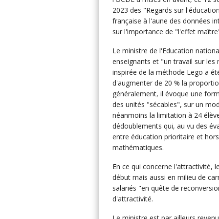
2023 des "Regards sur l'éducation"
française à l'aune des données int
sur l'importance de "l'effet maîtr
Le ministre de l'Education natio
enseignants et "un travail sur l
inspirée de la méthode Lego a été
d'augmenter de 20 % la proportion
généralement, il évoque une form
des unités "sécables", sur un modè
néanmoins la limitation à 24 élève
dédoublements qui, au vu des éval
entre éducation prioritaire et hor
mathématiques.
En ce qui concerne l'attractivité, 
début mais aussi en milieu de carri
salariés "en quête de reconversio
d'attractivité.
Le ministre est par ailleurs revenu