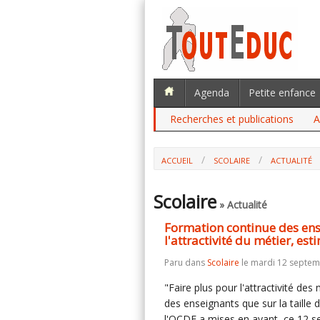
Agenda
Petite enfance
Recherches et publications
A
ACCUEIL
SCOLAIRE
ACTUALITÉ
FORMATION CONTINUE DES ENSEIGNAN
MÉTIER, ESTIME GABRIEL ATTAL
Scolaire
» Actualité
Formation continue des ens
l'attractivité du métier, est
Paru dans
Scolaire
le mardi 12 septem
"Faire plus pour l'attractivité des
des enseignants que sur la taille
l'OCDE a mises en avant, ce 12 se