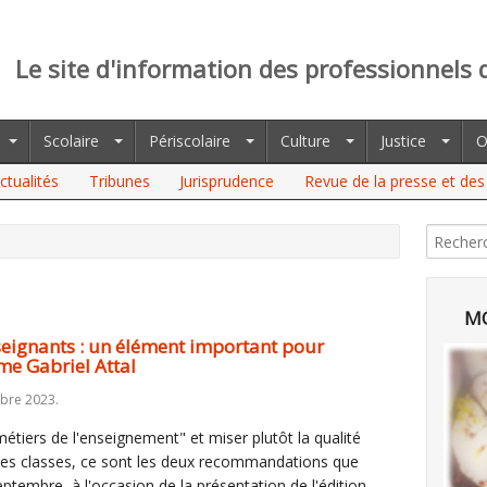
Le site d'information des professionnels 
Scolaire
Périscolaire
Culture
Justice
O
ctualités
Tribunes
Jurisprudence
Revue de la presse et des 
TS : UN ÉLÉMENT IMPORTANT POUR L'ATTRACTIVITÉ DU
MO
eignants : un élément important pour
ime Gabriel Attal
bre 2023.
 métiers de l'enseignement" et miser plutôt la qualité
 des classes, ce sont les deux recommandations que
ptembre, à l'occasion de la présentation de l'édition