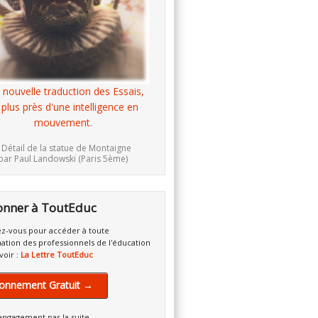
 nouvelle traduction des Essais,
 plus près d'une intelligence en
mouvement.
 Détail de la statue de Montaigne
par Paul Landowski (Paris 5ème)
onner à ToutEduc
z-vous pour accéder à toute
mation des professionnels de l'éducation
voir :
La Lettre ToutEduc
onnement Gratuit →
engagement par la suite.