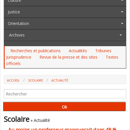
Culture
Justice
Orientation
Archives
Recherches et publications
Actualités
Tribunes
Jurisprudence
Revue de la presse et des sites
Textes
officiels
ACCUEIL
SCOLAIRE
ACTUALITÉ
AU MOINS UN PROFESSEUR MANQUERAIT DANS 48 % DES
ÉTABLISSEMENTS SELON LE SNES-FSU, 58 % SELON LE SNPDEN-UNSA,
SOIT 500 PROFESSEURS SELON LE MINISTÈRE (0,1 % DES POSTES)
Scolaire
» Actualité
Au moins un professeur manquerait dans 48 %