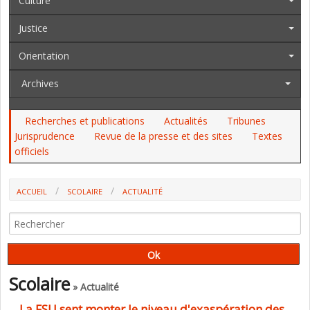
Culture
Justice
Orientation
Archives
Recherches et publications
Actualités
Tribunes
Jurisprudence
Revue de la presse et des sites
Textes
officiels
ACCUEIL
SCOLAIRE
ACTUALITÉ
LA FSU SENT MONTER LE NIVEAU D'EXASPÉRATION DES PERSONNELS
Scolaire
» Actualité
La FSU sent monter le niveau d'exaspération des