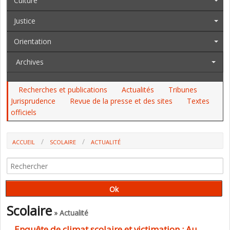
Culture
Justice
Orientation
Archives
Recherches et publications
Actualités
Tribunes
Jurisprudence
Revue de la presse et des sites
Textes
officiels
ACCUEIL
SCOLAIRE
ACTUALITÉ
ENQUÊTE DE CLIMAT SCOLAIRE ET VICTIMATION : AU CM1-CM2, DES
RÉSULTATS INQUIÉTANTS POUR CERTAINS (DEPP)
Scolaire
» Actualité
Enquête de climat scolaire et victimation : Au