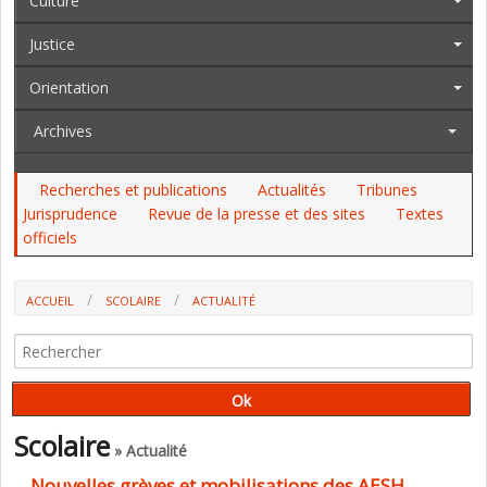
Culture
Justice
Orientation
Archives
Recherches et publications
Actualités
Tribunes
Jurisprudence
Revue de la presse et des sites
Textes
officiels
ACCUEIL
SCOLAIRE
ACTUALITÉ
NOUVELLES GRÈVES ET MOBILISATIONS DES AESH PRÉVUES LE JEUDI
27 JANVIER
Scolaire
» Actualité
Nouvelles grèves et mobilisations des AESH