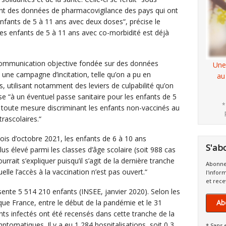
nt des données de pharmacovigilance des pays qui ont
nfants de 5 à 11 ans avec deux doses“, précise le
des enfants de 5 à 11 ans avec co-morbidité est déjà
ommunication objective fondée sur des données
Une
à une campagne d’incitation, telle qu’on a pu en
au
, utilisant notamment des leviers de culpabilité qu’on
se “à un éventuel passe sanitaire pour les enfants de 5
*
 toute mesure discriminant les enfants non-vaccinés au
trascolaires.“
is d’octobre 2021, les enfants de 6 à 10 ans
S'ab
lus élevé parmi les classes d’âge scolaire (soit 988 cas
rrait s’expliquer puisqu’il s’agit de la dernière tranche
Abonne
elle l’accès à la vaccination n’est pas ouvert.“
l'infor
et rece
ente 5 514 210 enfants (INSEE, janvier 2020). Selon les
ue France, entre le début de la pandémie et le 31
Ab
ts infectés ont été recensés dans cette tranche de la
tomatiques. Il y a eu 1 284 hospitalisations, soit 0,3
* Sans 