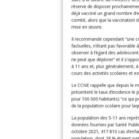
réserve de disposer prochaineme
déjà vacciné un grand nombre d’e
comité, alors que la vaccination 
mise en œuvre.
Il recommande cependant “une c
factuelles, n’étant pas favorable 
observer à l’égard des adolescents
ne peut que déplorer“ et il s'oppo
à 11 ans et, plus généralement, à
cours des activités scolaires et ex
Le CCNE rappelle que depuis le mo
présentent le taux d’incidence le p
pour 100 000 habitants) “ce qui pou
de la population scolaire pour laqu
La population des 5-11 ans représ
données fournies par Santé Publiq
octobre 2021, 417 810 cas d’enfan
population, dont 28 % étaient symp