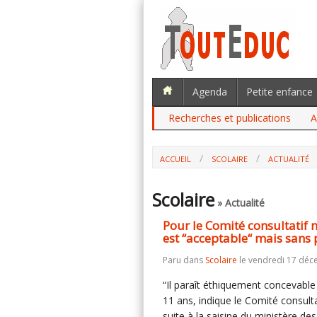
Agenda
Petite enfance
Recherches et publications
A
ACCUEIL
SCOLAIRE
ACTUALITÉ
POUR LE COMITÉ CONSULTATIF NATION
“ACCEPTABLE“ MAIS SANS PASSE SANITAIR
Scolaire
» Actualité
Pour le Comité consultatif n
est “acceptable“ mais sans 
Paru dans
Scolaire
le vendredi 17 déc
“Il paraît éthiquement concevable
11 ans, indique le Comité consult
suite à la saisine du ministère des 