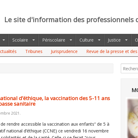
Le site d'information des professionnels 
Scolaire
Périscolaire
Culture
Justice
O
ctualités
Tribunes
Jurisprudence
Revue de la presse et des 
AL D’ÉTHIQUE, LA VACCINATION DES 5-11 ANS EST
E
MO
ational d’éthique, la vaccination des 5-11 ans
passe sanitaire
embre 2021.
 de rendre accessible la vaccination aux enfants“ de 5 à
atif national d’éthique (CCNE) ce vendredi 16 novembre
solidarités et de la santé. Celle-ci se ferait “sous