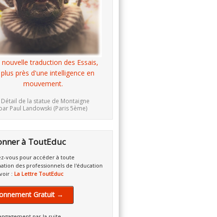
 nouvelle traduction des Essais,
 plus près d'une intelligence en
mouvement.
 Détail de la statue de Montaigne
par Paul Landowski (Paris 5ème)
onner à ToutEduc
z-vous pour accéder à toute
mation des professionnels de l'éducation
voir :
La Lettre ToutEduc
onnement Gratuit →
engagement par la suite.