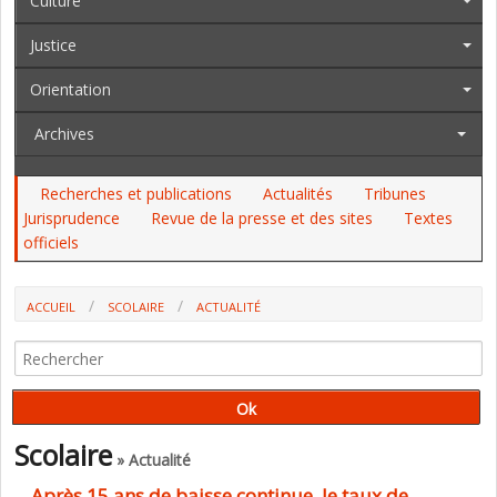
Culture
Justice
Orientation
Archives
Recherches et publications
Actualités
Tribunes
Jurisprudence
Revue de la presse et des sites
Textes
officiels
ACCUEIL
SCOLAIRE
ACTUALITÉ
APRÈS 15 ANS DE BAISSE CONTINUE, LE TAUX DE REDOUBLEMENT
“RESTE FAIBLE“ EN SECONDE GÉNÉRALE ET TECHNOLOGIQUE (DEPP)
Scolaire
» Actualité
Après 15 ans de baisse continue, le taux de