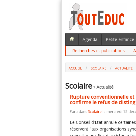
Agenda
Petite enfance
Recherches et publications
A
ACCUEIL
SCOLAIRE
ACTUALITÉ
RUPTURE CONVENTIONNELLE ET REPRÉS
REFUS DE DISTINGUER ENTRE LES ORGAN
Scolaire
» Actualité
Rupture conventionnelle et r
confirme le refus de disting
Paru dans
Scolaire
le mercredi 15 déc
Le Conseil d'Etat annule certaine
réservent "aux organisations synd
conseiller aux fins d'assister le 