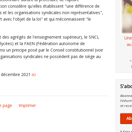
tion considère qu'elles établissent "une différence de
s et les organisations syndicales non représentatives",
t avec l'objet de la loi" et qui méconnaissent "le
at des agrégés de l'enseignement supérieur), le SNCL
Une
t lycées) et la FAEN (Fédération autonome de
au
nsi un principe posé par le Conseil constitutionnel (voir
organisations syndicales ne possèdent pas de siège au
*
13 décembre 2021
ici
S'ab
Abonne
l'infor
e page
Imprimer
et rece
Ab
* Sans 