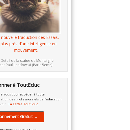
 nouvelle traduction des Essais,
 plus près d'une intelligence en
mouvement.
 Détail de la statue de Montaigne
par Paul Landowski (Paris 5ème)
onner à ToutEduc
z-vous pour accéder à toute
mation des professionnels de l'éducation
voir :
La Lettre ToutEduc
onnement Gratuit →
engagement par la suite.