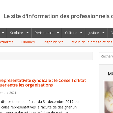
Le site d'information des professionnels 
Scolaire
Périscolaire
Culture
Justice
O
ctualités
Tribunes
Jurisprudence
Revue de la presse et des 
ENTATIVITÉ SYNDICALE : LE CONSEIL D'ETAT CONFIRME LE
ISATIONS
MO
eprésentativité syndicale : le Conseil d'Etat
uer entre les organisations
embre 2021.
s dispositions du décret du 31 décembre 2019 qui
icales représentatives la faculté de désigner un
fonctionnaire durant la procédure de rupture