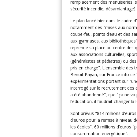
remplacement des menuiseries, sa
sécurité incendie, désamiantage).
Le plan lancé hier dans le cadre d'u
notamment des "mises aux normes 
coupe-feu, points d’eau et des sa
aux gymnases, aux bibliothèques" p
reprenne sa place au centre des q
aux associations culturelles, spor
(généralistes et pédiatres) ou de
pris en charge". L'ensemble des t
Benoît Payan, sur France info ce 
expérimentations portant sur "un
interrogé sur le recrutement des e
a été abandonné", que "ça ne va p
l'éducation, il faudrait changer la
Sont prévus "814 millions d'euros
d'euros pour la remise à niveau d
les écoles", 60 millions d'euros "
consommation énergétique".