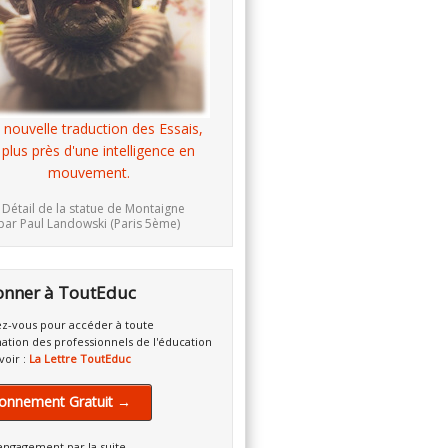
 nouvelle traduction des Essais,
 plus près d'une intelligence en
mouvement.
 Détail de la statue de Montaigne
par Paul Landowski (Paris 5ème)
onner à ToutEduc
z-vous pour accéder à toute
mation des professionnels de l'éducation
voir :
La Lettre ToutEduc
onnement Gratuit →
engagement par la suite.