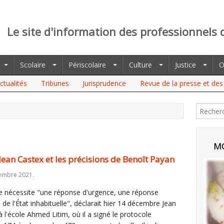
Le site d'information des professionnels 
Scolaire
Périscolaire
Culture
Justice
O
ctualités
Tribunes
Jurisprudence
Revue de la presse et des 
ASTEX ET LES PRÉCISIONS DE BENOÎT PAYAN
MO
Jean Castex et les précisions de Benoît Payan
embre 2021.
le nécessite "une réponse d'urgence, une réponse
de l'État inhabituelle", déclarait hier 14 décembre Jean
à l'école Ahmed Litim, où il a signé le protocole