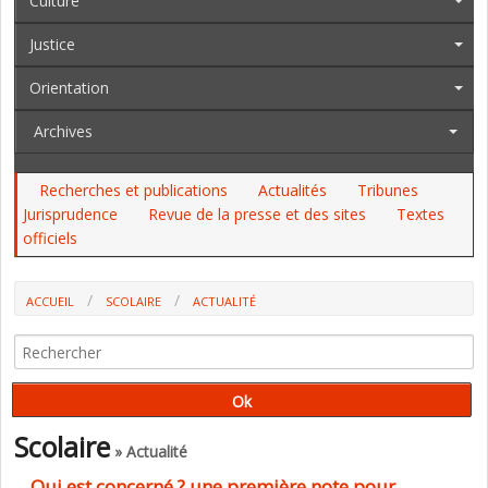
Culture
Justice
Orientation
Archives
Recherches et publications
Actualités
Tribunes
Jurisprudence
Revue de la presse et des sites
Textes
officiels
ACCUEIL
SCOLAIRE
ACTUALITÉ
QUI EST CONCERNÉ ? UNE PREMIÈRE NOTE POUR COMPRENDRE LES
MAUVAIS RÉSULTATS EN MATHÉMATIQUES DES ÉLÈVES EN FRANCE
(CNESCO)
Scolaire
» Actualité
Qui est concerné ? une première note pour