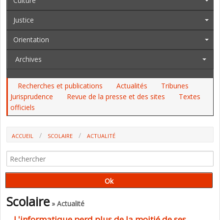
Culture
Justice
Orientation
Archives
Recherches et publications
Actualités
Tribunes
Jurisprudence
Revue de la presse et des sites
Textes
officiels
ACCUEIL
SCOLAIRE
ACTUALITÉ
L'INFORMATIQUE PERD PLUS DE LA MOITIÉ DE SES ÉLÈVES ENTRE 1ÈRE
ET TERMINALE, LA PLUPART DES AUTRES DISCIPLINES, UN TIERS
Scolaire
» Actualité
L'informatique perd plus de la moitié de ses