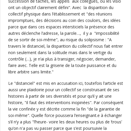
succession de tâches, les appels aux collègues, où les visio
ont un objectif clairement défini". Avec la disparition du
collectif physique dans l’établissement et "des réunions
impromptues, des décisions au coin des couloirs, des idées
parce que dans ces espaces intersticiels la présence des
autres déclenche l’adresse, la parole…, il y a "impossibilité
de se sortir de soi-même", au risque du solipsisme : "A
travers le distanciel, la disparition du collectif nous fait entrer
non seulement dans la solitude mais dans le vertige du
contrôle (…), je n’ai plus à transiger, négocier, demander,
faire avec. Telle est la griserie de la toute puissance et du
libre arbitre sans limite."
Le "distanciel" est mis en accusation ici, toutefois l’article est
aussi une plaidoirie pour un collectif se construisant de ses
histoires à partir de ses diversités et pour qu’il y ait une
histoire, "il faut des interventions inopinées". Par conséquent
la vie confinée y est décrite comme la fin "de la garantie de
soi-même". Quelle force poussera l’enseignant.e à échanger
s’il n’y a plus "l’heure- voire les deux heures ou plus de ‘trous’
qu’on n'a pas vu passer parce que s’est poursuivie la