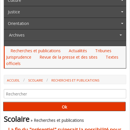
Culture
Justice
Orientation
Archives
Recherches et publications
Actualités
Tribunes
Jurisprudence
Revue de la presse et des sites
Textes
officiels
ACCUEIL
SCOLAIRE
RECHERCHES ET PUBLICATIONS
LA FIN DU "PRÉSENTIEL" RUINERAIT LA POSSIBILITÉ POUR LES
ENSEIGNANTS DE "TISSER DU COMMUN" (GFEN)
Scolaire
» Recherches et publications
La fin du "présentiel" ruinerait la possibilité pour