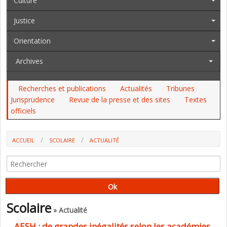
Culture
Justice
Orientation
Archives
Recherches et publications
Actualités
Tribunes
Jurisprudence
Revue de la presse et des sites
Textes
officiels
ACCUEIL
SCOLAIRE
ACTUALITÉ
AESH : DE GRANDES INÉGALITÉS SELON LES ACADÉMIES ET LES
ÉTABLISSEMENTS D'EXERCICE
Scolaire
» Actualité
AESH : de grandes inégalités selon les académies