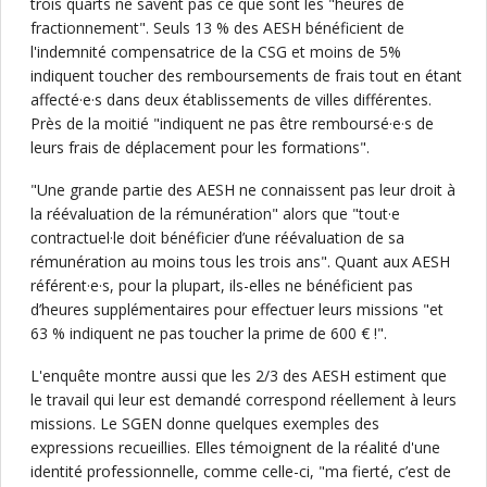
trois quarts ne savent pas ce que sont les "heures de
fractionnement". Seuls 13 % des AESH bénéficient de
l'indemnité compensatrice de la CSG et moins de 5%
indiquent toucher des remboursements de frais tout en étant
affecté·e·s dans deux établissements de villes différentes.
Près de la moitié "indiquent ne pas être remboursé·e·s de
leurs frais de déplacement pour les formations".
"Une grande partie des AESH ne connaissent pas leur droit à
la réévaluation de la rémunération" alors que "tout·e
contractuel·le doit bénéficier d’une réévaluation de sa
rémunération au moins tous les trois ans". Quant aux AESH
référent·e·s, pour la plupart, ils-elles ne bénéficient pas
d’heures supplémentaires pour effectuer leurs missions "et
63 % indiquent ne pas toucher la prime de 600 € !".
L'enquête montre aussi que les 2/3 des AESH estiment que
le travail qui leur est demandé correspond réellement à leurs
missions. Le SGEN donne quelques exemples des
expressions recueillies. Elles témoignent de la réalité d'une
identité professionnelle, comme celle-ci, "ma fierté, c’est de