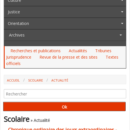
Culture
Justice
Orientation
Archives
Recherches et publications
Actualités
Tribunes
Jurisprudence
Revue de la presse et des sites
Textes
officiels
ACCUEIL
SCOLAIRE
ACTUALITÉ
CHRONIQUE ORDINAIRE DES JOURS EXTRAORDINAIRES - 13 AVRIL
Scolaire
» Actualité
Chronique ordinaire des jours extraordinaires -