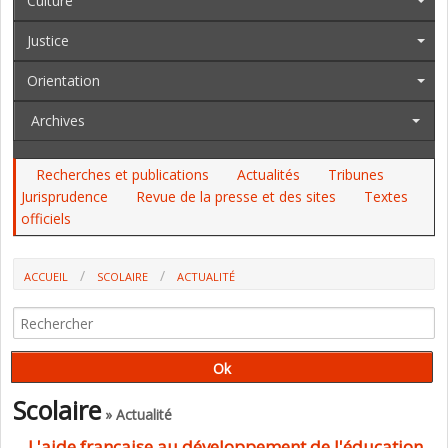
Culture
Justice
Orientation
Archives
Recherches et publications
Actualités
Tribunes
Jurisprudence
Revue de la presse et des sites
Textes
officiels
ACCUEIL
SCOLAIRE
ACTUALITÉ
L'AIDE FRANÇAISE AU DÉVELOPPEMENT DE L'ÉDUCATION
INSUFFISANTE, NOTAMMENT AU SAHEL (UNESCO ET COALITION
ÉDUCATION)
Scolaire
» Actualité
L'aide française au développement de l'éducation