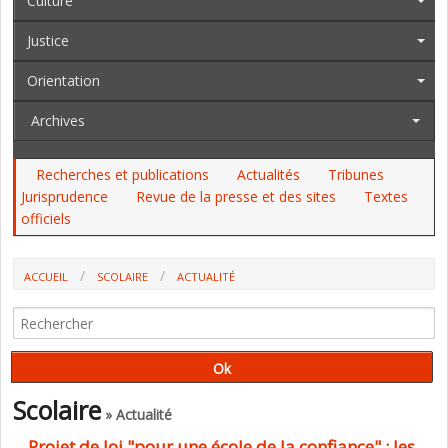
Culture
Justice
Orientation
Archives
Recherches et publications
Actualités
Tribunes
Jurisprudence
Revue de la presse et des sites
Textes
officiels
ACCUEIL
SCOLAIRE
ACTUALITÉ
PROJET DE LOI "POUR UNE ÉCOLE DE LA CONFIANCE" : LES
AMENDEMENTS DU GOUVERNEMENT ET DE LREM
Scolaire
» Actualité
Projet de loi "pour une école de la confiance" : les