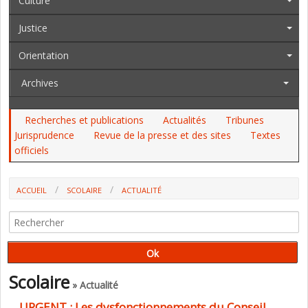
Culture
Justice
Orientation
Archives
Recherches et publications
Actualités
Tribunes
Jurisprudence
Revue de la presse et des sites
Textes
officiels
ACCUEIL
SCOLAIRE
ACTUALITÉ
URGENT : LES DYSFONCTIONNEMENTS DU CONSEIL SUPÉRIEUR DES
PROGRAMMES (TRIBUNE)
Scolaire
» Actualité
URGENT : Les dysfonctionnements du Conseil