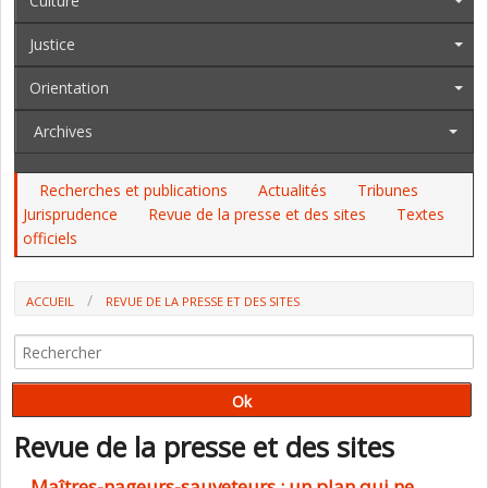
Culture
Justice
Orientation
Archives
Recherches et publications
Actualités
Tribunes
Jurisprudence
Revue de la presse et des sites
Textes
officiels
ACCUEIL
REVUE DE LA PRESSE ET DES SITES
Revue de la presse et des sites
Maîtres-nageurs-sauveteurs : un plan qui ne