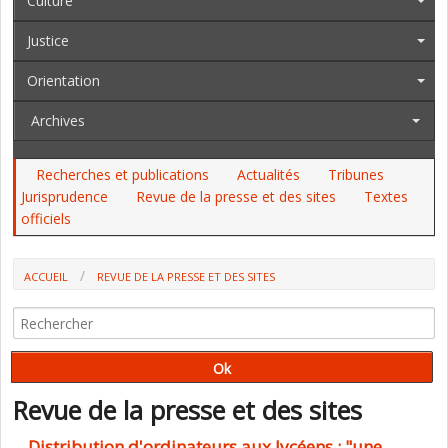
Culture
Justice
Orientation
Archives
Recherches et publications
Actualités
Tribunes
Jurisprudence
Revue de la presse et des sites
Textes
officiels
ACCUEIL
REVUE DE LA PRESSE ET DES SITES
Revue de la presse et des sites
Distribution d'ordinateurs aux lycéens : "une