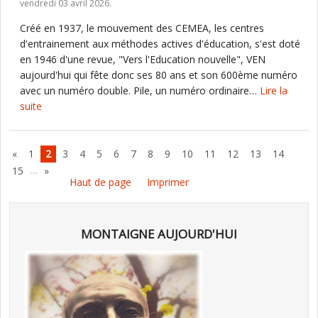
vendredi 03 avril 2026.
Créé en 1937, le mouvement des CEMEA, les centres
d'entrainement aux méthodes actives d'éducation, s'est doté
en 1946 d'une revue, "Vers l'Education nouvelle", VEN
aujourd'hui qui fête donc ses 80 ans et son 600ème numéro
avec un numéro double. Pile, un numéro ordinaire…
Lire la
suite
«
1
2
3
4
5
6
7
8
9
10
11
12
13
14
…
15
»
Haut de page
Imprimer
MONTAIGNE AUJOURD'HUI