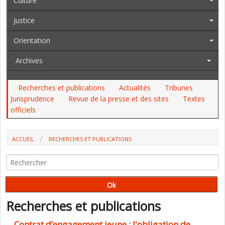
Culture
Justice
Orientation
Archives
Recherches et publications
Actualités
Tribunes
Jurisprudence
Revue de la presse et des sites
Textes
officiels
ACCUEIL
RECHERCHES ET PUBLICATIONS
Recherches et publications
Contrat d’engagement jeune : l'obligation de