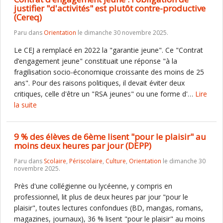
justifier "d'activités" est plutôt contre-productive
(Cereq)
Paru dans
Orientation
le dimanche 30 novembre 2025.
Le CEJ a remplacé en 2022 la "garantie jeune". Ce "Contrat
d’engagement jeune" constituait une réponse "à la
fragilisation socio-économique croissante des moins de 25
ans". Pour des raisons politiques, il devait éviter deux
critiques, celle d'être un "RSA jeunes" ou une forme d'…
Lire
la suite
9 % des élèves de 6ème lisent "pour le plaisir" au
moins deux heures par jour (DEPP)
Paru dans
Scolaire
,
Périscolaire
,
Culture
,
Orientation
le dimanche 30
novembre 2025.
Près d'une collégienne ou lycéenne, y compris en
professionnel, lit plus de deux heures par jour "pour le
plaisir", toutes lectures confondues (BD, mangas, romans,
magazines, journaux), 36 % lisent "pour le plaisir" au moins