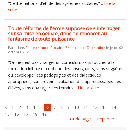
"Centre national d’étude des systèmes scolaires"…
Lire la
suite
Toute réforme de l'école suppose de s'interroger
sur sa mise en oeuvre, donc de renoncer au
fantasme de toute puissance
Paru dans
Petite enfance
,
Scolaire
,
Périscolaire
,
Orientation
le jeudi 02
octobre 2025.
"On ne peut pas changer un curriculum sans toucher à la
formation initiale et continue des enseignants, sans suggérer
ou développer des pédagogies et des didactiques
appropriées, sans revoir l'évaluation des apprentissages des
élèves, sans envisager des terrains…
Lire la suite
«
1
2
3
4
5
6
7
8
9
10
11
12
13
14
…
15
16
17
18
19
»
Haut de page
Imprimer