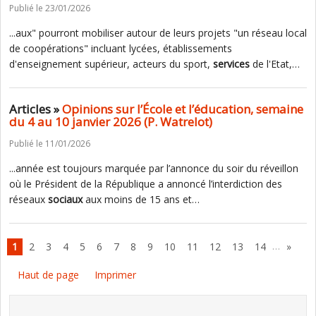
Publié le 23/01/2026
...aux" pourront mobiliser autour de leurs projets "un réseau local
de coopérations" incluant lycées, établissements
d'enseignement supérieur, acteurs du sport,
services
de l'Etat,…
Articles »
Opinions sur l’École et l’éducation, semaine
du 4 au 10 janvier 2026 (P. Watrelot)
Publié le 11/01/2026
...année est toujours marquée par l’annonce du soir du réveillon
où le Président de la République a annoncé l’interdiction des
réseaux
sociaux
aux moins de 15 ans et…
…
1
2
3
4
5
6
7
8
9
10
11
12
13
14
»
Haut de page
Imprimer