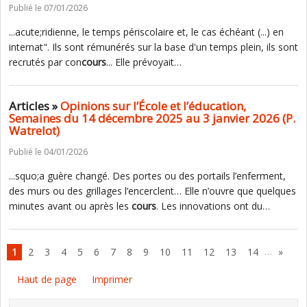
Publié le 07/01/2026
...acute;ridienne, le temps périscolaire et, le cas échéant (...) en
internat". Ils sont rémunérés sur la base d'un temps plein, ils sont
recrutés par con
cours
... Elle prévoyait…
Articles »
Opinions sur l’École et l’éducation,
Semaines du 14 décembre 2025 au 3 janvier 2026 (P.
Watrelot)
Publié le 04/01/2026
...squo;a guère changé. Des portes ou des portails l’enferment,
des murs ou des grillages l’encerclent… Elle n’ouvre que quelques
minutes avant ou après les
cours
. Les innovations ont du…
…
1
2
3
4
5
6
7
8
9
10
11
12
13
14
»
Haut de page
Imprimer