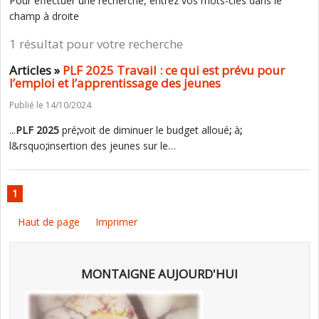
Pour effectuer une recherche, entrez vos mots-clés dans le
champ à droite
1 résultat pour votre recherche
Articles »
PLF 2025 Travail : ce qui est prévu pour
l’emploi et l’apprentissage des jeunes
Publié le 14/10/2024
...
PLF
2025
pré
;
voit de diminuer le budget alloué
;
à
;
l&rsquo
;
insertion des jeunes sur le…
1
Haut de page
Imprimer
MONTAIGNE AUJOURD'HUI