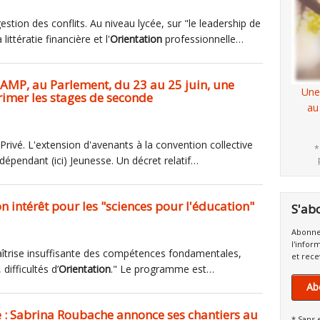
 gestion des conflits. Au niveau lycée, sur "le leadership de
 littératie financière et l'
Orientation
professionnelle…
AMP, au Parlement, du 23 au 25 juin, une
Une
rimer les stages de seconde
au
ivé. L'extension d'avenants à la convention collective
*
dépendant (ici) Jeunesse. Un décret relatif…
n intérêt pour les "sciences pour l'éducation"
S'ab
Abonne
l'infor
maîtrise insuffisante des compétences fondamentales,
et rece
difficultés d’
Orientation
." Le programme est…
Ab
e : Sabrina Roubache annonce ses chantiers au
* Sans 