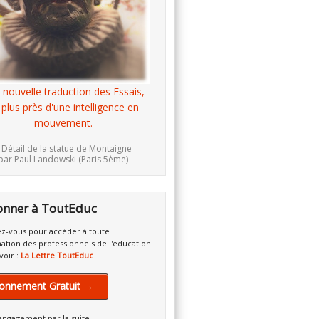
 nouvelle traduction des Essais,
 plus près d'une intelligence en
mouvement.
 Détail de la statue de Montaigne
par Paul Landowski (Paris 5ème)
onner à ToutEduc
z-vous pour accéder à toute
mation des professionnels de l'éducation
voir :
La Lettre ToutEduc
onnement Gratuit →
engagement par la suite.