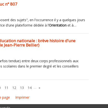
uc n° 807
posent des sujets", en l'occurrence il y a quelques jours
rice d'une plateforme dédiée à l’
Orientation
et à…
ucation nationale : brève histoire d’une
 Jean-Pierre Bellier)
 parfois tendue) entre deux corps professionnels aux
es scolaires dans le premier degré et les conseillers
…
0
11
12
13
14
»
e page
Imprimer
éservés