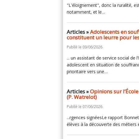
"L'éloignement", donc la ruralité, es
notamment, et le…
Articles »
Adolescents en souff
constituent un leurre pour le
Publié le 09/06/2026
... un assistant de service social de 
adolescent en situation de souffranc
prioritaire vers une…
Articles »
Opinions sur l’École
(P. Watrelot)
Publié le 07/06/2026
...rgences signéesLe rapport Bonnet
élèves à la découverte des métiers et