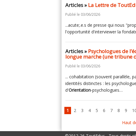
Articles »
La Lettre de ToutEd
Publié le 03/06/2026
...acute;.e.s de presse qui nous "pro
l'opportunité d'interviewer la fondat
Articles »
Psychologues de l’éd
longue marche (une tribune de
Publié le 03/06/2026
... cohabitation (souvent parallèle,
identités distinctes : les psychologu
d'
Orientation
-psychologues…
1
2
3
4
5
6
7
8
9
1
Haut d
©2012-26 ToutEduc - Tous droits r