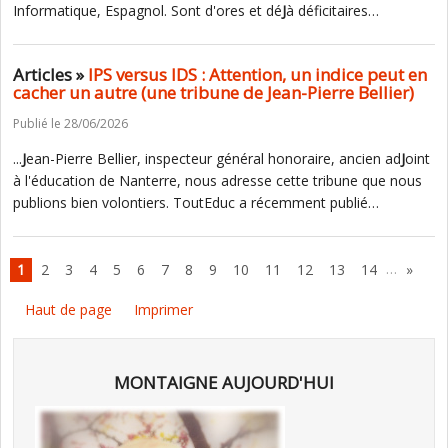
Informatique, Espagnol. Sont d'ores et dé
J
à déficitaires…
Articles »
IPS versus IDS : Attention, un indice peut en
cacher un autre (une tribune de Jean-Pierre Bellier)
Publié le 28/06/2026
...
J
ean-Pierre Bellier, inspecteur général honoraire, ancien ad
J
oint
à l'éducation de Nanterre, nous adresse cette tribune que nous
publions bien volontiers. ToutEduc a récemment publié…
…
1
2
3
4
5
6
7
8
9
10
11
12
13
14
»
Haut de page
Imprimer
MONTAIGNE AUJOURD'HUI