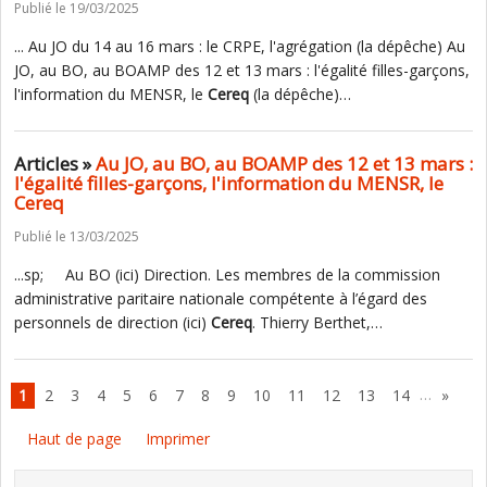
Publié le 19/03/2025
... Au JO du 14 au 16 mars : le CRPE, l'agrégation (la dépêche) Au
JO, au BO, au BOAMP des 12 et 13 mars : l'égalité filles-garçons,
l'information du MENSR, le
Cereq
(la dépêche)…
Articles »
Au JO, au BO, au BOAMP des 12 et 13 mars :
l'égalité filles-garçons, l'information du MENSR, le
Cereq
Publié le 13/03/2025
...sp; Au BO (ici) Direction. Les membres de la commission
administrative paritaire nationale compétente à l’égard des
personnels de direction (ici)
Cereq
. Thierry Berthet,…
…
1
2
3
4
5
6
7
8
9
10
11
12
13
14
»
Haut de page
Imprimer