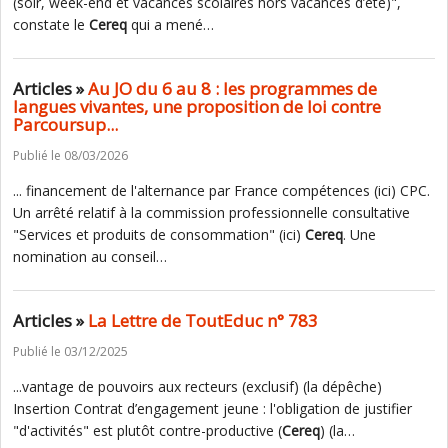
(soir, week-end et vacances scolaires hors vacances d’été)",
constate le
Cereq
qui a mené…
Articles »
Au JO du 6 au 8 : les programmes de
langues vivantes, une proposition de loi contre
Parcoursup...
Publié le 08/03/2026
... financement de l'alternance par France compétences (ici) CPC.
Un arrêté relatif à la commission professionnelle consultative
"Services et produits de consommation" (ici)
Cereq
. Une
nomination au conseil…
Articles »
La Lettre de ToutEduc n° 783
Publié le 03/12/2025
...vantage de pouvoirs aux recteurs (exclusif) (la dépêche)
Insertion Contrat d’engagement jeune : l'obligation de justifier
"d'activités" est plutôt contre-productive (
Cereq
) (la…