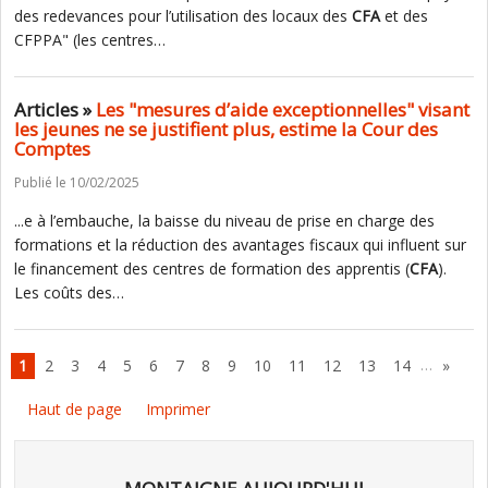
des redevances pour l’utilisation des locaux des
CFA
et des
CFPPA" (les centres…
Articles »
Les "mesures d’aide exceptionnelles" visant
les jeunes ne se justifient plus, estime la Cour des
Comptes
Publié le 10/02/2025
...e à l’embauche, la baisse du niveau de prise en charge des
formations et la réduction des avantages fiscaux qui influent sur
le financement des centres de formation des apprentis (
CFA
).
Les coûts des…
…
1
2
3
4
5
6
7
8
9
10
11
12
13
14
»
Haut de page
Imprimer