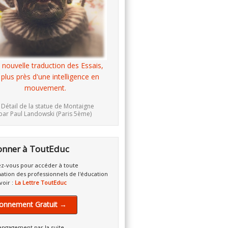
 nouvelle traduction des Essais,
 plus près d'une intelligence en
mouvement.
 Détail de la statue de Montaigne
par Paul Landowski (Paris 5ème)
onner à ToutEduc
z-vous pour accéder à toute
mation des professionnels de l'éducation
voir :
La Lettre ToutEduc
onnement Gratuit →
engagement par la suite.