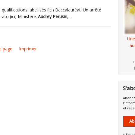
qualifications labellisés (ici) Baccalauréat. Un arrêté
rato (ici) Ministère.
Audrey
Perusin
,…
Une
au
e page
Imprimer
*
S'ab
Abonne
l'infor
et rece
Ab
* Sans 