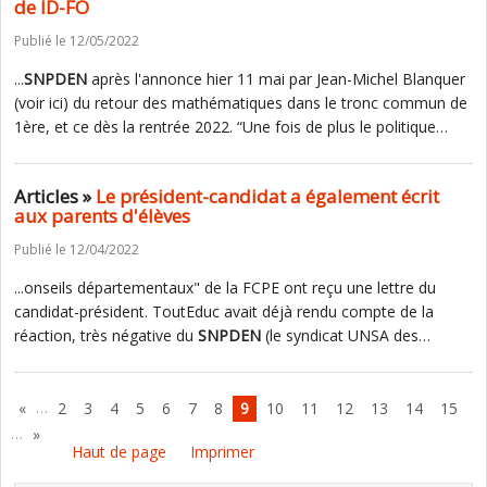
de ID-FO
Publié le 12/05/2022
...
SNPDEN
après l'annonce hier 11 mai par Jean-Michel Blanquer
(voir ici) du retour des mathématiques dans le tronc commun de
1ère, et ce dès la rentrée 2022. “Une fois de plus le politique…
Articles »
Le président-candidat a également écrit
aux parents d'élèves
Publié le 12/04/2022
...onseils départementaux" de la FCPE ont reçu une lettre du
candidat-président. ToutEduc avait déjà rendu compte de la
réaction, très négative du
SNPDEN
(le syndicat UNSA des…
…
«
2
3
4
5
6
7
8
9
10
11
12
13
14
15
…
»
Haut de page
Imprimer