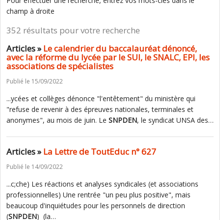
Pour effectuer une recherche, entrez vos mots-clés dans le
champ à droite
352 résultats pour votre recherche
Articles »
Le calendrier du baccalauréat dénoncé,
avec la réforme du lycée par le SUI, le SNALC, EPI, les
associations de spécialistes
Publié le 15/09/2022
...ycées et collèges dénonce "l'entêtement" du ministère qui
"refuse de revenir à des épreuves nationales, terminales et
anonymes", au mois de juin. Le
SNPDEN
, le syndicat UNSA des…
Articles »
La Lettre de ToutEduc n° 627
Publié le 14/09/2022
...c;che) Les réactions et analyses syndicales (et associations
professionnelles) Une rentrée "un peu plus positive", mais
beaucoup d'inquiétudes pour les personnels de direction
(
SNPDEN
) (la…