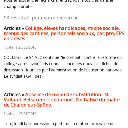
Pour effectuer une recherche, entrez vos mots-clés dans le
champ à droite
93 résultats pour votre recherche
Articles »
Collège, élèves handicapés, mixité sociale,
menus des cantines, personnels sociaux, bac pro, EPS
en brèves
Publié le 25/03/2015
COLLEGE. Le SNALC continue "le combat" contre la réforme du
collège après avoir "pris connaissance des nouvelles fiches de
discussion" fournies par l'administration de l'Education nationale.
Le syndiat FGAF des…
Articles »
Absence de menu de substitution : N.
Vallaud-Belkacem "condamne" l'initiative du maire
de Chalon-sur-Saône
Publié le 17/03/2015
...ute; lundi la suppression à partir de la rentrée prochaine du