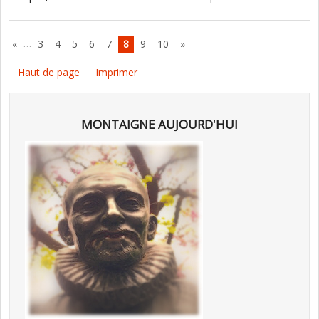
…
«
3
4
5
6
7
8
9
10
»
Haut de page
Imprimer
MONTAIGNE AUJOURD'HUI