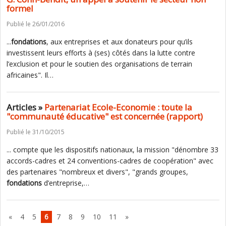
formel
Publié le 26/01/2016
...
fondations
, aux entreprises et aux donateurs pour qu’ils
investissent leurs efforts à (ses) côtés dans la lutte contre
l’exclusion et pour le soutien des organisations de terrain
africaines". Il…
Articles »
Partenariat Ecole-Economie : toute la
"communauté éducative" est concernée (rapport)
Publié le 31/10/2015
... compte que les dispositifs nationaux, la mission "dénombre 33
accords-cadres et 24 conventions-cadres de coopération" avec
des partenaires "nombreux et divers", "grands groupes,
fondations
d’entreprise,…
«
4
5
6
7
8
9
10
11
»