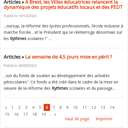
Articles »
A Brest, les Villes éducatrices relancent la
dynamique des projets éducatifs locaux et des PEDT
Publié le 19/10/2023
...oursup, la réforme des lycées professionnels, l’école inclusive à
marche forcée... et le Président qui se réinterroge désormais sur
les
Rythmes
scolaires !" …
Articles »
La semaine de 4,5 jours mise en péril ?
Publié le 28/09/2023
...ion du fonds de soutien au développement des activités
périscolaires". Ce fonds a été créé dans le cadre de la mise en
oeuvre de la réforme des
Rythmes
scolaires et du passage…
«
1
2
3
4
5
6
7
8
9
10
11
12
13
14
…
15
16
17
18
19
»
Haut de page
Imprimer