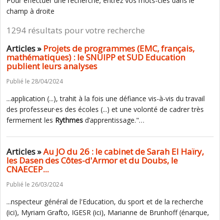
Pour effectuer une recherche, entrez vos mots-clés dans le
champ à droite
1294 résultats pour votre recherche
Articles »
Projets de programmes (EMC, français,
mathématiques) : le SNUIPP et SUD Education
publient leurs analyses
Publié le 28/04/2024
...application (...), trahit à la fois une défiance vis-à-vis du travail
des professeur·es des écoles (...) et une volonté de cadrer très
fermement les
Rythmes
d’apprentissage."…
Articles »
Au JO du 26 : le cabinet de Sarah El Haïry,
les Dasen des Côtes-d'Armor et du Doubs, le
CNAECEP...
Publié le 26/03/2024
...nspecteur général de l'Education, du sport et de la recherche
(ici), Myriam Grafto, IGESR (ici), Marianne de Brunhoff (énarque,