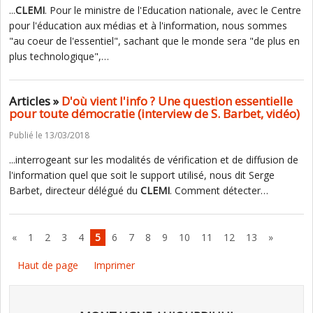
...
CLEMI
. Pour le ministre de l'Education nationale, avec le Centre
pour l'éducation aux médias et à l'information, nous sommes
"au coeur de l'essentiel", sachant que le monde sera "de plus en
plus technologique",…
Articles »
D'où vient l'info ? Une question essentielle
pour toute démocratie (interview de S. Barbet, vidéo)
Publié le 13/03/2018
...interrogeant sur les modalités de vérification et de diffusion de
l'information quel que soit le support utilisé, nous dit Serge
Barbet, directeur délégué du
CLEMI
. Comment détecter…
«
1
2
3
4
5
6
7
8
9
10
11
12
13
»
Haut de page
Imprimer