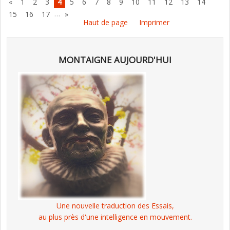
«
1
2
3
4
5
6
7
8
9
10
11
12
13
14
…
15
16
17
»
Haut de page
Imprimer
MONTAIGNE AUJOURD'HUI
Une nouvelle traduction des Essais,
au plus près d'une intelligence en mouvement.