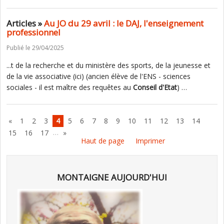
Articles »
Au JO du 29 avril : le DAJ, l'enseignement
professionnel
Publié le 29/04/2025
...t de la recherche et du ministère des sports, de la jeunesse et
de la vie associative (ici) (ancien élève de l'ENS - sciences
sociales - il est maître des requêtes au
Conseil
d'Etat
) …
«
1
2
3
4
5
6
7
8
9
10
11
12
13
14
…
15
16
17
»
Haut de page
Imprimer
MONTAIGNE AUJOURD'HUI