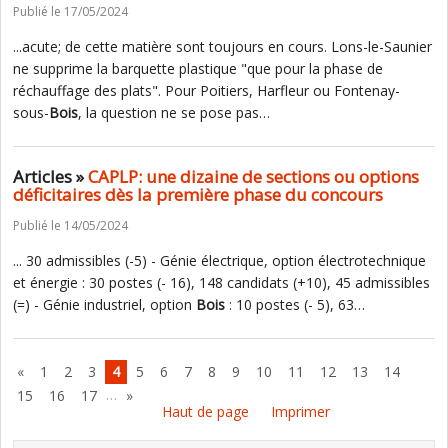
Publié le 17/05/2024
...acute; de cette matière sont toujours en cours. Lons-le-Saunier
ne supprime la barquette plastique "que pour la phase de
réchauffage des plats". Pour Poitiers, Harfleur ou Fontenay-
sous-
Bois
, la question ne se pose pas…
Articles »
CAPLP: une dizaine de sections ou options
déficitaires dès la première phase du concours
Publié le 14/05/2024
... 30 admissibles (-5) - Génie électrique, option électrotechnique
et énergie : 30 postes (- 16), 148 candidats (+10), 45 admissibles
(=) - Génie industriel, option
Bois
: 10 postes (- 5), 63…
«
1
2
3
4
5
6
7
8
9
10
11
12
13
14
…
15
16
17
»
Haut de page
Imprimer