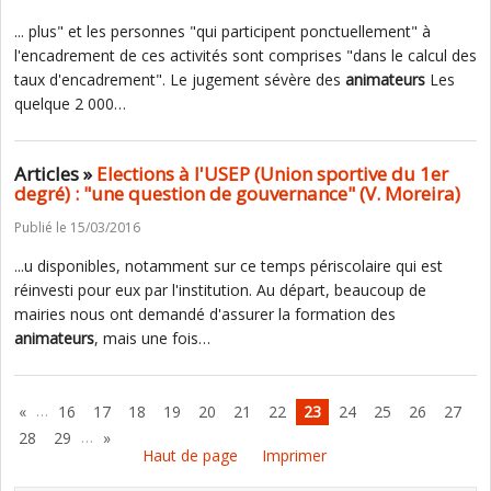
... plus" et les personnes "qui participent ponctuellement" à
l'encadrement de ces activités sont comprises "dans le calcul des
taux d'encadrement". Le jugement sévère des
animateurs
Les
quelque 2 000…
Articles »
Elections à l'USEP (Union sportive du 1er
degré) : "une question de gouvernance" (V. Moreira)
Publié le 15/03/2016
...u disponibles, notamment sur ce temps périscolaire qui est
réinvesti pour eux par l'institution. Au départ, beaucoup de
mairies nous ont demandé d'assurer la formation des
animateurs
, mais une fois…
…
«
16
17
18
19
20
21
22
23
24
25
26
27
…
28
29
»
Haut de page
Imprimer