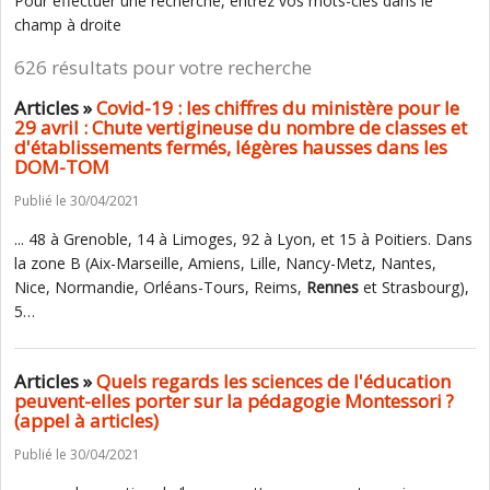
Pour effectuer une recherche, entrez vos mots-clés dans le
champ à droite
626 résultats pour votre recherche
Articles »
Covid-19 : les chiffres du ministère pour le
29 avril : Chute vertigineuse du nombre de classes et
d'établissements fermés, légères hausses dans les
DOM-TOM
Publié le 30/04/2021
... 48 à Grenoble, 14 à Limoges, 92 à Lyon, et 15 à Poitiers. Dans
la zone B (Aix-Marseille, Amiens, Lille, Nancy-Metz, Nantes,
Nice, Normandie, Orléans-Tours, Reims,
Rennes
et Strasbourg),
5…
Articles »
Quels regards les sciences de l'éducation
peuvent-elles porter sur la pédagogie Montessori ?
(appel à articles)
Publié le 30/04/2021