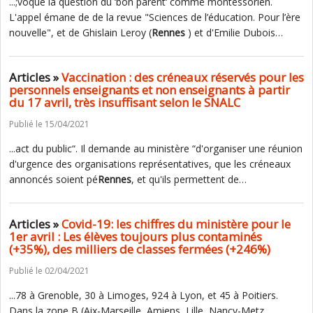
...;voque la question du ‘bon parent‘ comme montessorien.
L'appel émane de de la revue "Sciences de l’éducation. Pour l’ère
nouvelle", et de Ghislain Leroy (
Rennes
) et d'Emilie Dubois…
Articles »
Vaccination : des créneaux réservés pour les
personnels enseignants et non enseignants à partir
du 17 avril, très insuffisant selon le SNALC
Publié le 15/04/2021
...act du public“. Il demande au ministère “d'organiser une réunion
d'urgence des organisations représentatives, que les créneaux
annoncés soient pé
Rennes
, et qu'ils permettent de…
Articles »
Covid-19: les chiffres du ministère pour le
1er avril : Les élèves toujours plus contaminés
(+35%), des milliers de classes fermées (+246%)
Publié le 02/04/2021
...78 à Grenoble, 30 à Limoges, 924 à Lyon, et 45 à Poitiers.
Dans la zone B (Aix-Marseille, Amiens, Lille, Nancy-Metz,