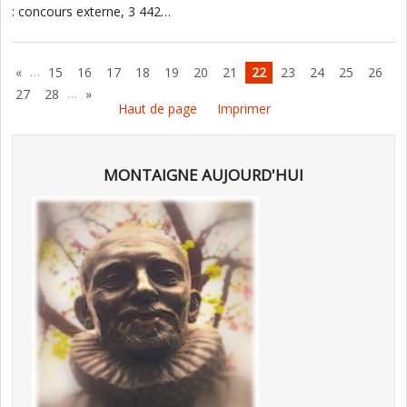
: concours externe, 3 442…
…
«
15
16
17
18
19
20
21
22
23
24
25
26
…
27
28
»
Haut de page
Imprimer
MONTAIGNE AUJOURD'HUI