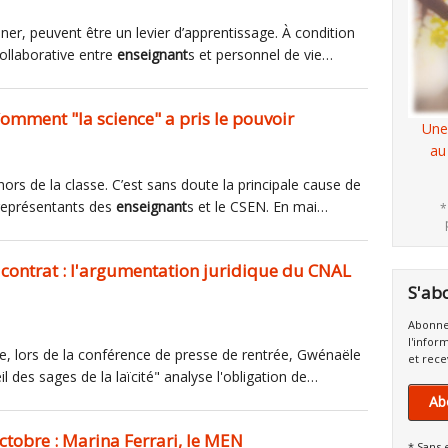
nner, peuvent être un levier d’apprentissage. À condition
 collaborative entre
enseignant
s et personnel de vie…
: Comment "la science" a pris le pouvoir
Une
au
ehors de la classe. C’est sans doute la principale cause de
s représentants des
enseignant
s et le CSEN. En mai…
*
s contrat : l'argumentation juridique du CNAL
S'ab
Abonne
l'infor
se, lors de la conférence de presse de rentrée, Gwénaële
et rece
l des sages de la laïcité" analyse l'obligation de…
Ab
ctobre : Marina Ferrari, le MEN
* Sans 