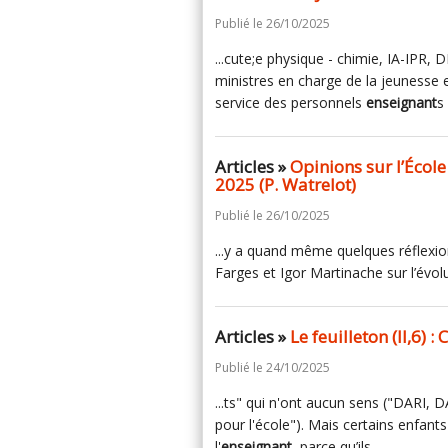
Publié le 26/10/2025
...cute;e physique - chimie, IA-IPR,
ministres en charge de la jeunesse e
service des personnels
enseignant
s
Articles »
Opinions sur l’Écol
2025 (P. Watrelot)
Publié le 26/10/2025
...y a quand même quelques réflexio
Farges et Igor Martinache sur l’évo
Articles »
Le feuilleton (II,6) 
Publié le 24/10/2025
...ts" qui n'ont aucun sens ("DAR
pour l'école"). Mais certains enfa
l'
enseignant
, parce qu’ils…