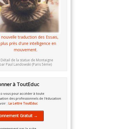
 nouvelle traduction des Essais,
 plus près d'une intelligence en
mouvement.
 Détail de la statue de Montaigne
par Paul Landowski (Paris 5ème)
onner à ToutEduc
z-vous pour accéder à toute
mation des professionnels de l'éducation
voir :
La Lettre ToutEduc
onnement Gratuit →
engagement par la suite.