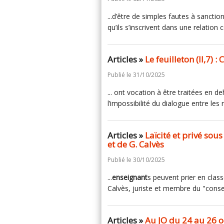
...d’être de simples fautes à sanctio
qu’ils s’inscrivent dans une relation
Articles »
Le feuilleton (II,7) 
Publié le 31/10/2025
... ont vocation à être traitées en d
l’impossibilité du dialogue entre le
Articles »
Laïcité et privé sou
et de G. Calvès
Publié le 30/10/2025
...
enseignant
s peuvent prier en clas
Calvès, juriste et membre du "consei
Articles »
Au JO du 24 au 26 o