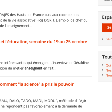
 DRAJES des Hauts-de-France puis aux cabinets des
Espa
t de la vie associative) (ici) DGRH. L'emploi de chef du
 de l'enseignement…
Se
Se 
e et l’éducation, semaine du 19 au 25 octobre
Tout
ns intéressantes qui émergent. L’interview de Géraldine
Qui
lution du métier
enseignant
en fait…
Nos
Nou
: Comment "la science" a pris le pouvoir
I, DAMU, DALO, TADO, MADI, MODU", méthode d' "Agir
nts ne répondent pas favorablement à la demande de