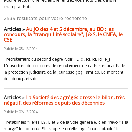
Pour effectuer une recherche, entrez vos mots-clés dans le
champ à droite
2539 résultats pour votre recherche
Articles »
Au JO des 4 et 5 décembre, au BO : les
concours, la "tranquillité scolaire", J & S, le CNEA, le
CSE
Publié le 05/12/2024
...
recrutement
du second degré (voir TE ici, ici, ici, ici) PJJ.
L'ouverture du concours de
recrutement
de cadres éducatifs de
la protection judiciaire de la jeunesse (ici) Familles. Le montant
des deux parts du…
Articles »
La Société des agrégés dresse le bilan, très
négatif, des réformes depuis des décennies
Publié le 02/12/2024
...rétablir les filières ES, L et S de la voie générale, d'en "revoir à la
marge" le contenu. Elle rappelle qu'elle juge "inacceptable" le