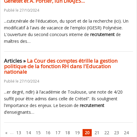
Genetet et A. Portier, lun DRAJES...
Publié le 27/10/2024
...cute;nérale de l'éducation, du sport et de la recherche (ici). Un
modificatif à l'avis de vacance de l'emploi (IGESR) Polynésie.
L'ouverture du second concours interne de
recrutement
de
maîtres des…
Articles »
La Cour des comptes étrille la gestion
politique de la fonction RH dans l'Education
nationale
Publié le 27/10/2024
...er degré, ndlr) à l’académie de Toulouse, une note de 4/20
suffit pour être admis dans celle de Créteil". Ils soulignent
l'importance des enjeux. Le besoin de
recrutement
d’enseignants…
…
«
13
14
15
16
17
18
19
20
21
22
23
24