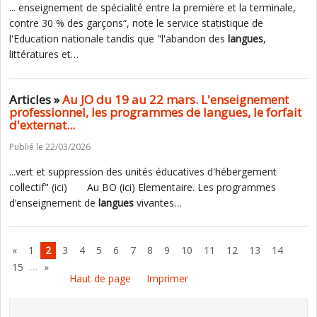
... enseignement de spécialité entre la première et la terminale,
contre 30 % des garçons“, note le service statistique de
l'Education nationale tandis que "l'abandon des
langues
,
littératures et…
Articles »
Au JO du 19 au 22 mars. L'enseignement
professionnel, les programmes de langues, le forfait
d'externat...
Publié le 22/03/2026
...vert et suppression des unités éducatives d'hébergement
collectif" (ici) Au BO (ici) Elementaire. Les programmes
d’enseignement de
langues
vivantes…
«
1
2
3
4
5
6
7
8
9
10
11
12
13
14
…
15
»
Haut de page
Imprimer