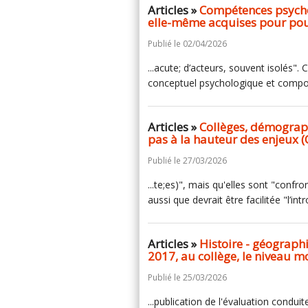
Articles »
Compétences psycho-
elle-même acquises pour pouvo
Publié le 02/04/2026
...acute; d’acteurs, souvent isolés". 
conceptuel psychologique et compor
Articles »
Collèges, démographi
pas à la hauteur des enjeux 
Publié le 27/03/2026
...te;es)", mais qu'elles sont "confr
aussi que devrait être facilitée "l’i
Articles »
Histoire - géographi
2017, au collège, le niveau m
Publié le 25/03/2026
...publication de l'évaluation conduit