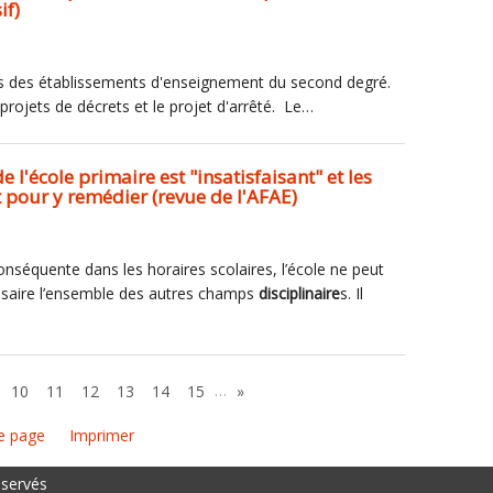
if)
es des établissements d'enseignement du second degré.
projets de décrets et le projet d'arrêté. Le…
 l'école primaire est "insatisfaisant" et les
t pour y remédier (revue de l'AFAE)
onséquente dans les horaires scolaires, l’école ne peut
essaire l’ensemble des autres champs
disciplinaire
s. Il
…
10
11
12
13
14
15
»
e page
Imprimer
éservés