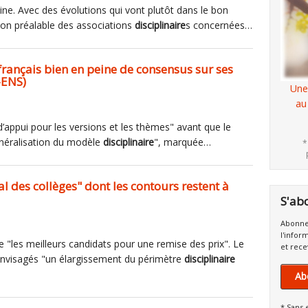
aine. Avec des évolutions qui vont plutôt dans le bon
ion préalable des associations
disciplinaire
s concernées…
rançais bien en peine de consensus sur ses
E-ENS)
Une
au
e d’appui pour les versions et les thèmes" avant que le
néralisation du modèle
disciplinaire
", marquée…
*
l des collèges" dont les contours restent à
S'ab
Abonne
l'infor
 "les meilleurs candidats pour une remise des prix". Le
et rece
 envisagés "un élargissement du périmètre
disciplinaire
Ab
* Sans 