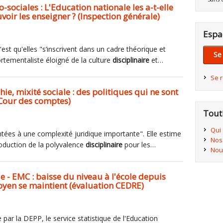
sociales : L'Education nationale les a-t-elle
ir les enseigner ? (Inspection générale)
Espa
C'est qu'elles "s’inscrivent dans un cadre théorique et
Se
tementaliste éloigné de la culture
disciplinaire
et…
Se 
e, mixité sociale : des politiques qui ne sont
(Cour des comptes)
Tout
Qui
ontées à une complexité juridique importante". Elle estime
Nos
ntroduction de la polyvalence
disciplinaire
pour les…
Nou
e - EMC : baisse du niveau à l'école depuis
oyen se maintient (évaluation CEDRE)
e par la DEPP, le service statistique de l'Education