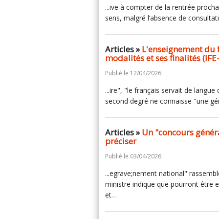
...ive à compter de la rentrée proch
sens, malgré l’absence de consultat
Articles »
L'enseignement du f
modalités et ses finalités (IF
Publié le 12/04/2026
...ire", "le français servait de langu
second degré ne connaisse "une gé
Articles »
Un "concours généra
préciser
Publié le 03/04/2026
...egrave;nement national" rassemble
ministre indique que pourront être
et…