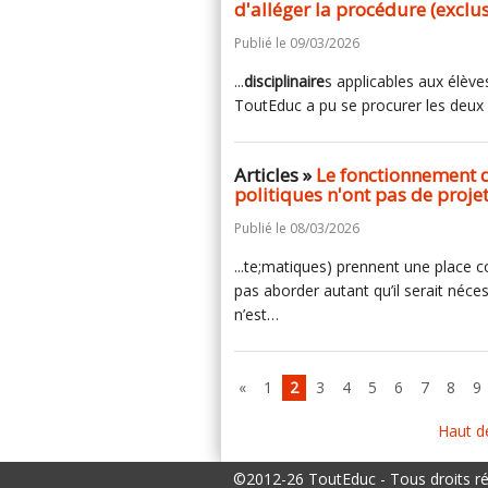
d'alléger la procédure (exclus
Publié le 09/03/2026
...
disciplinaire
s applicables aux élèv
ToutEduc a pu se procurer les deux 
Articles »
Le fonctionnement de
politiques n'ont pas de proje
Publié le 08/03/2026
...te;matiques) prennent une place c
pas aborder autant qu’il serait néc
n’est…
«
1
2
3
4
5
6
7
8
9
Haut d
©2012-26 ToutEduc - Tous droits r