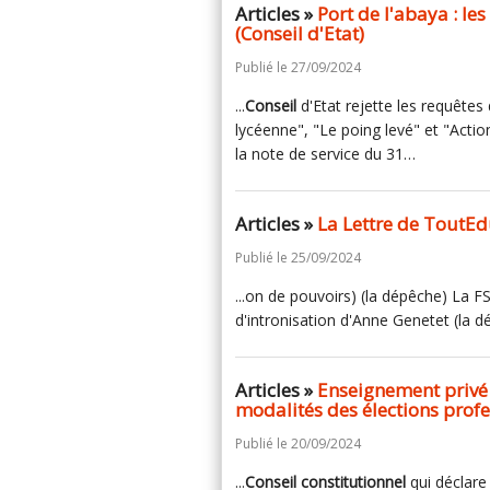
Articles »
Port de l'abaya : le
(Conseil d'Etat)
Publié le 27/09/2024
...
Conseil
d'Etat rejette les requêtes
lycéenne", "Le poing levé" et "Acti
la note de service du 31…
Articles »
La Lettre de ToutEd
Publié le 25/09/2024
...on de pouvoirs) (la dépêche) La F
d'intronisation d'Anne Genetet (la 
Articles »
Enseignement privé :
modalités des élections profe
Publié le 20/09/2024
...
Conseil
constitutionnel
qui déclare 