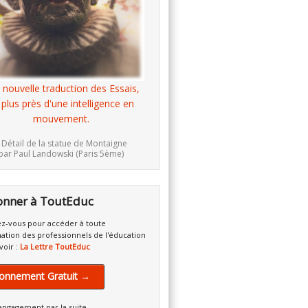
 nouvelle traduction des Essais,
 plus près d'une intelligence en
mouvement.
 Détail de la statue de Montaigne
par Paul Landowski (Paris 5ème)
onner à ToutEduc
z-vous pour accéder à toute
mation des professionnels de l'éducation
voir :
La Lettre ToutEduc
onnement Gratuit →
engagement par la suite.