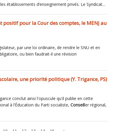
 les établissements d’enseignement privés. Le Syndicat…
 positif pour la Cour des comptes, le MENJ au
gislateur, par une loi ordinaire, de rendre le SNU et en
ligatoire, ou bien faudrait-il une révision
scolaire, une priorité politique (Y. Trigance, PS)
gance conclut ainsi l'opuscule qu'il publie en cette
ional à l’Éducation du Parti socialiste,
Conseil
ler régional,
…
10
11
12
13
14
15
»