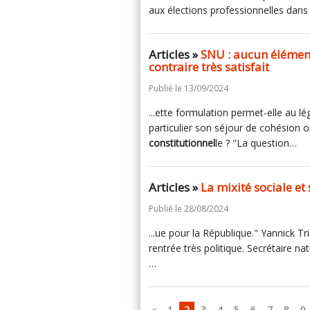
aux élections professionnelles dans
Articles »
SNU : aucun élément
contraire très satisfait
Publié le 13/09/2024
...ette formulation permet-elle au lé
particulier son séjour de cohésion ob
constitutionnel
le ? "La question…
Articles »
La mixité sociale et 
Publié le 28/08/2024
...ue pour la République." Yannick Tri
rentrée très politique. Secrétaire nat
…
«
1
2
3
4
5
6
7
8
9