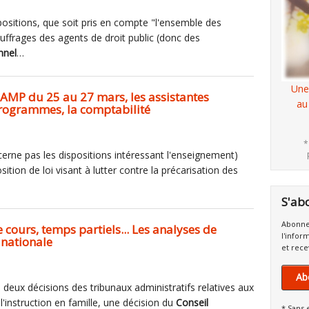
spositions, que soit pris en compte "l'ensemble des
uffrages des agents de droit public (donc des
nnel
…
Une
AMP du 25 au 27 mars, les assistantes
au
 programmes, la comptabilité
*
ncerne pas les dispositions intéressant l'enseignement)
tion de loi visant à lutter contre la précarisation des
S'ab
Abonne
cours, temps partiels... Les analyses de
l'infor
 nationale
et rece
Ab
, deux décisions des tribunaux administratifs relatives aux
l'instruction en famille, une décision du
Conseil
* Sans 