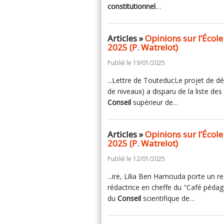
constitutionnel
…
Articles »
Opinions sur l’École
2025 (P. Watrelot)
Publié le 19/01/2025
...Lettre de TouteducLe projet de dé
de niveaux) a disparu de la liste des
Conseil
supérieur de…
Articles »
Opinions sur l’École
2025 (P. Watrelot)
Publié le 12/01/2025
...ire, Lilia Ben Hamouda porte un reg
rédactrice en cheffe du "Café péda
du
Conseil
scientifique de…