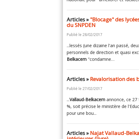
Articles »
"Blocage" des lycées
du SNPDEN
Publié le 28/02/2017
...lessés (une dizaine l'an passé, d
personnels de direction et quasi ex
Belkacem
"condamne…
Articles »
Revalorisation des 
Publié le 27/02/2017
...
Vallaud-Belkacem
annonce, ce 27 f
%, soit précise le ministère de l'Ed
pour une bou...
Articles »
Najat Vallaud-Belka
intérieures (livre)