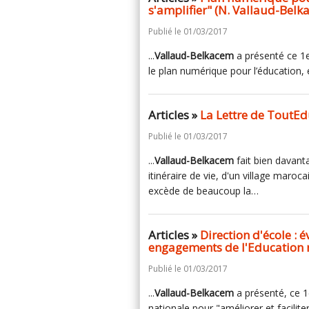
s'amplifier" (N. Vallaud-Belk
Publié le 01/03/2017
...
Vallaud-Belkacem
a présenté ce 1e
le plan numérique pour l’éducation, 
Articles »
La Lettre de ToutEd
Publié le 01/03/2017
...
Vallaud-Belkacem
fait bien davant
itinéraire de vie, d'un village maroc
excède de beaucoup la…
Articles »
Direction d'école : 
engagements de l'Education 
Publié le 01/03/2017
...
Vallaud-Belkacem
a présenté, ce 1
nationale pour "améliorer et faciliter