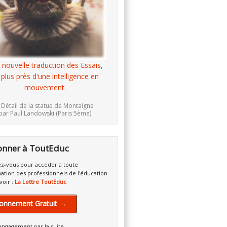
 nouvelle traduction des Essais,
 plus près d'une intelligence en
mouvement.
 Détail de la statue de Montaigne
par Paul Landowski (Paris 5ème)
onner à ToutEduc
z-vous pour accéder à toute
mation des professionnels de l'éducation
voir :
La Lettre ToutEduc
onnement Gratuit →
engagement par la suite.