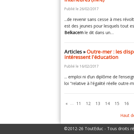
Publié le 26/02/2017
...de revenir sans cesse à mes révolte
est des jeunes pour lesquels tout es
Belkacem
le dit dans un…
Articles »
Outre-mer : les dispo
intéressent l'éducation
Publié le 16/02/2017
... emploi ni d’un diplôme de l’ensei
loi "relative à l'égalité réelle outre
…
«
11
12
13
14
15
16
Haut d
©2012-26 ToutEduc - Tous droits r