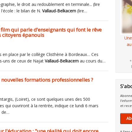
ographie, le droit au redoublement en terminale... (lire
 l'école : le bilan de N.
Vallaud-Belkacem
(lire…
 film qui parle d’enseignants qui font le rêve
s citoyens épanouis
Une
au
 mis en place par le collège Clisthène à Bordeaux… Ces
es-uns de ceux de Najat
Vallaud-Belkacem
au cours du…
*
 nouvelles formations professionnelles ?
S'ab
Abonne
ontargis, (Loiret), ce sont quelques unes des 500
l'infor
s qui ouvriront à la rentrée, indique ce lundi 6 mars
et rece
e de…
Ab
 l'éducation : "une réalité qui doit encore
* Sans 