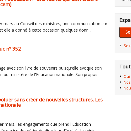
acem)
Espa
r mars au Conseil des ministres, une communication sur
et elle a donné à cette occasion quelques donn...
Se
Se 
uc n° 352
Tout
age avec son livre de souvenirs puisqu'elle évoque son
ain au ministère de l'Education nationale. Son propos
Qui
Nos
Nou
évoluer sans créer de nouvelles structures. Les
nationale
er mars, les engagements que prend l'Education
 l’exercice du métier de directeur d’école". La minis...