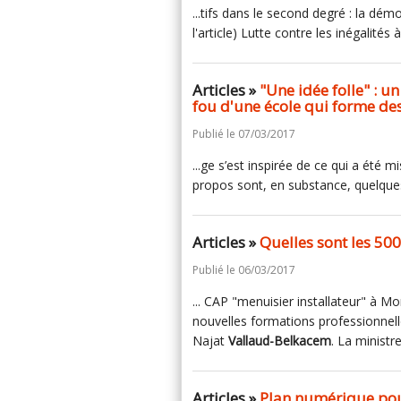
...tifs dans le second degré : la dém
l'article) Lutte contre les inégalités à
Articles »
"Une idée folle" : un
fou d'une école qui forme de
Publié le 07/03/2017
...ge s’est inspirée de ce qui a été
propos sont, en substance, quelqu
Articles »
Quelles sont les 500
Publié le 06/03/2017
... CAP "menuisier installateur" à M
nouvelles formations professionnelle
Najat
Vallaud-Belkacem
. La ministr
Articles »
Plan numérique pour