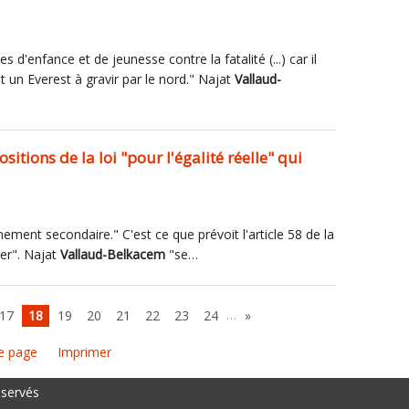
s d'enfance et de jeunesse contre la fatalité (...) car il
t un Everest à gravir par le nord." Najat
Vallaud-
sitions de la loi "pour l'égalité réelle" qui
gnement secondaire." C'est ce que prévoit l'article 58 de la
-mer". Najat
Vallaud-Belkacem
"se…
…
17
18
19
20
21
22
23
24
»
e page
Imprimer
éservés