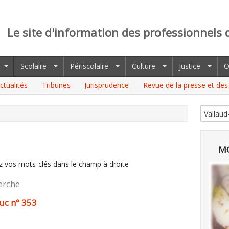
Le site d'information des professionnels 
Scolaire
Périscolaire
Culture
Justice
O
ctualités
Tribunes
Jurisprudence
Revue de la presse et des 
MO
z vos mots-clés dans le champ à droite
erche
uc n° 353