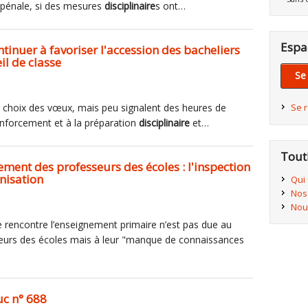
on pénale, si des mesures
disciplinaire
s ont…
Espa
tinuer à favoriser l'accession des bacheliers
il de classe
Se
t au choix des vœux, mais peu signalent des heures de
Se 
enforcement et à la préparation
disciplinaire
et…
Tout
ement des professeurs des écoles : l'inspection
nisation
Qui
Nos
Nou
 que rencontre l’enseignement primaire n’est pas due au
urs des écoles mais à leur "manque de connaissances
uc n° 688