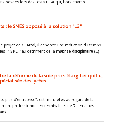
ons posées lors des tests PISA qui, hors champ
s : le SNES opposé à la solution "L3"
 le projet de G. Attal, il dénonce une réduction du temps
les INSPE, "au détriment de la maîtrise
disciplinaire
(...)
re la réforme de la voie pro s'élargit et quitte,
pécialisée des lycées
le et plus d'entreprise“, estiment-elles au regard de la
ement professionnel en terminale et de 7 semaines
s ans…