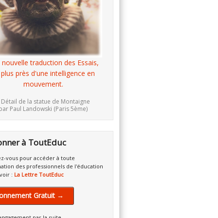
 nouvelle traduction des Essais,
 plus près d'une intelligence en
mouvement.
 Détail de la statue de Montaigne
par Paul Landowski (Paris 5ème)
onner à ToutEduc
z-vous pour accéder à toute
mation des professionnels de l'éducation
voir :
La Lettre ToutEduc
onnement Gratuit →
engagement par la suite.