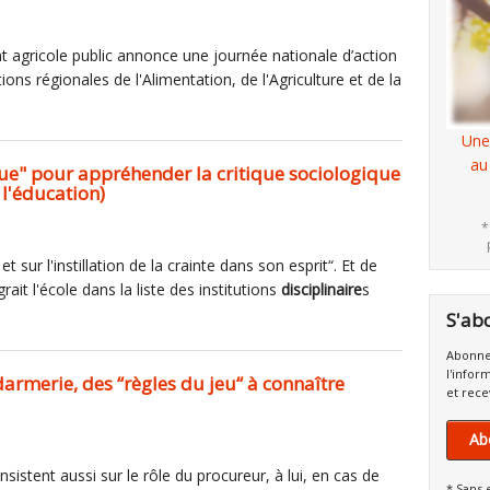
t agricole public annonce une journée nationale d’action
ions régionales de l'Alimentation, de l'Agriculture et de la
Une
au
e" pour appréhender la critique sociologique
 l'éducation)
*
t et sur l'instillation de la crainte dans son esprit“. Et de
ait l'école dans la liste des institutions
disciplinaire
s
S'ab
Abonne
l'infor
darmerie, des “règles du jeu“ à connaître
et rece
Ab
 insistent aussi sur le rôle du procureur, à lui, en cas de
* Sans 