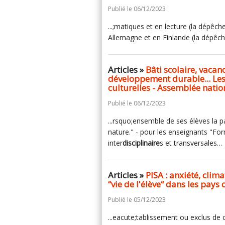
Publié le 06/12/2023
...;matiques et en lecture (la dépêc
Allemagne et en Finlande (la dépêch
Articles »
Bâti scolaire, vacan
développement durable... Les
culturelles - Assemblée natio
Publié le 06/12/2023
...rsquo;ensemble de ses élèves la p
nature." - pour les enseignants "Fo
inter
disciplinaire
s et transversales…
Articles »
PISA : anxiété, clim
“vie de l'élève“ dans les pays
Publié le 05/12/2023
...eacute;tablissement ou exclus de c