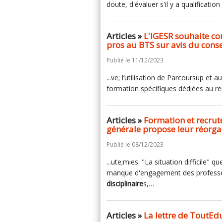
doute, d'évaluer s'il y a qualificati
Articles »
L'IGESR souhaite con
pros au BTS sur avis du conse
Publié le 11/12/2023
...ve; l’utilisation de Parcoursup e
formation spécifiques dédiées au r
Articles »
Formation et recrut
générale propose leur réorga
Publié le 08/12/2023
...ute;mies. "La situation difficile"
manque d'engagement des professe
disciplinaire
s,…
Articles »
La lettre de ToutEd