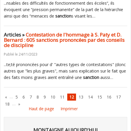
...nsables des difficultés de fonctionnement des écoles“, ils
évoquent une “pression permanente“ de la part de la hiérarchie
ainsi que des “menaces de
sanction
s visant les…
Articles »
Contestation de l'hommage à S. Paty et D.
Bernard : 605 sanctions prononcées par des conseils
de discipline
Publié le 24/11/2023
...te;té prononcées pour d' "autres types de contestations" (donc
autres que "les plus graves", mais sans explication sur le fait que
des faits moins graves aient entraîné une
sanction
aussi…
…
«
5
6
7
8
9
10
11
12
13
14
15
16
17
…
18
»
Haut de page
Imprimer
MONTAIGNE AUJOURD'HUI