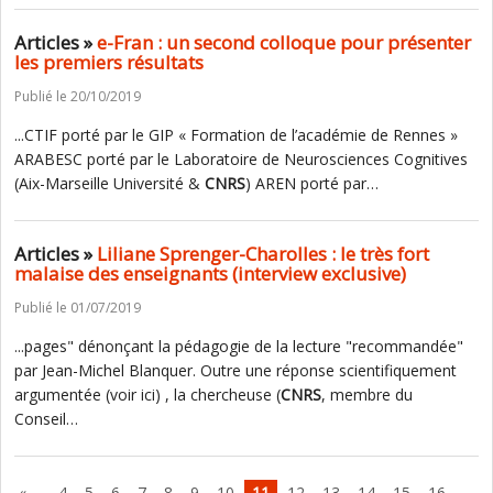
Articles »
e-Fran : un second colloque pour présenter
les premiers résultats
Publié le 20/10/2019
...CTIF porté par le GIP « Formation de l’académie de Rennes »
ARABESC porté par le Laboratoire de Neurosciences Cognitives
(Aix-Marseille Université &
CNRS
) AREN porté par…
Articles »
Liliane Sprenger-Charolles : le très fort
malaise des enseignants (interview exclusive)
Publié le 01/07/2019
...pages" dénonçant la pédagogie de la lecture "recommandée"
par Jean-Michel Blanquer. Outre une réponse scientifiquement
argumentée (voir ici) , la chercheuse (
CNRS
, membre du
Conseil…
…
«
4
5
6
7
8
9
10
11
12
13
14
15
16