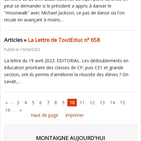
peut se demander si le président a appris à danser le
"moonwalk" avec Michael Jackson, ce pas de danse où l'on
recule en avançant à moins…
Articles »
La Lettre de ToutEduc n° 658
Publié le 19/04/2023
La lettre du 19 avril 2023. EDITORIAL. Les dédoublements en
éducation prioritaire des classes de CP, puis CE1 et grande
section, ont-ils permis d'améliorer la réussite des élèves ? On
savait,…
…
«
3
4
5
6
7
8
9
10
11
12
13
14
15
…
16
»
Haut de page
Imprimer
MONTAIGNE AUJOURD'HUI