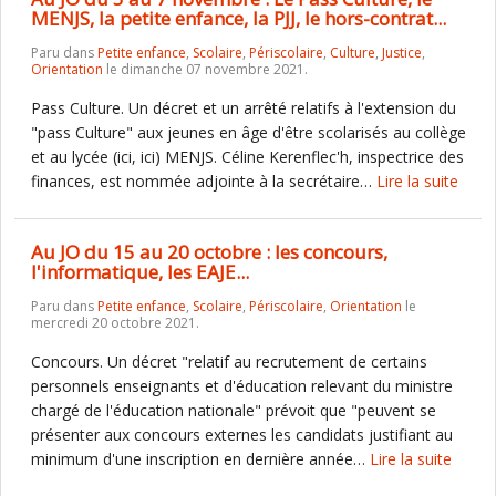
MENJS, la petite enfance, la PJJ, le hors-contrat...
Paru dans
Petite enfance
,
Scolaire
,
Périscolaire
,
Culture
,
Justice
,
Orientation
le dimanche 07 novembre 2021.
Pass Culture. Un décret et un arrêté relatifs à l'extension du
"pass Culture" aux jeunes en âge d'être scolarisés au collège
et au lycée (ici, ici) MENJS. Céline Kerenflec'h, inspectrice des
finances, est nommée adjointe à la secrétaire…
Lire la suite
Au JO du 15 au 20 octobre : les concours,
l'informatique, les EAJE...
Paru dans
Petite enfance
,
Scolaire
,
Périscolaire
,
Orientation
le
mercredi 20 octobre 2021.
Concours. Un décret "relatif au recrutement de certains
personnels enseignants et d'éducation relevant du ministre
chargé de l'éducation nationale" prévoit que "peuvent se
présenter aux concours externes les candidats justifiant au
minimum d'une inscription en dernière année…
Lire la suite