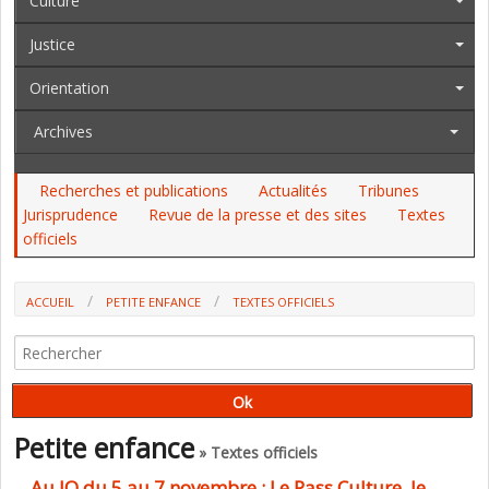
Culture
Justice
Orientation
Archives
Recherches et publications
Actualités
Tribunes
Jurisprudence
Revue de la presse et des sites
Textes
officiels
ACCUEIL
PETITE ENFANCE
TEXTES OFFICIELS
Petite enfance
» Textes officiels
Au JO du 5 au 7 novembre : Le Pass Culture, le