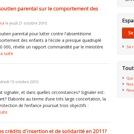
 soutien parental sur le comportement des
Espa
ice
le jeudi 21 octobre 2010.
Se
outien parental pour lutter contre l'absentéisme
portement des enfants à l'école a presque quadruplé
 80 000, révèle un rapport commandité par le ministère
Se 
la suite
Tout
Qui
dredi 15 octobre 2010.
Nos
Nou
ut signaler, et dans quelles circonstances? Signaler est-
nt? Elaborée au terme d’une très large concertation, la
otection de l’enfance poursuit trois objectifs :
suite
es crédits d'insertion et de solidarité en 2011?