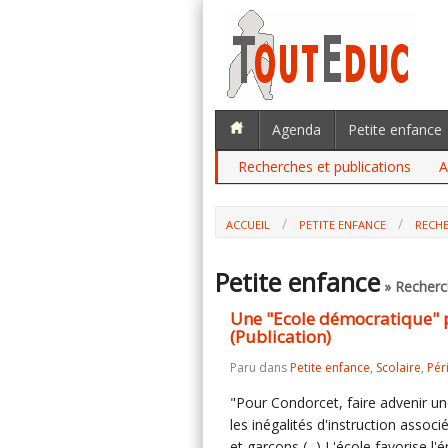
Agenda
Petite enfance
Recherches et publications
A
ACCUEIL
PETITE ENFANCE
RECHE
Petite enfance
» Recherch
Une "Ecole démocratique" p
(Publication)
Paru dans
Petite enfance
,
Scolaire
,
Pér
"Pour Condorcet, faire advenir u
les inégalités d'instruction associé
et garçons (...) L'école favorise 