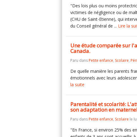
"Des lois plus ou moins protectric
victimes de négligence ou de mal
(CHU de Saint-Etienne), qui interve
du Conseil général de ...
Lire la su
Une étude comparée sur l'art
Canada.
Paru dans
Petite enfance
,
Scolaire
,
Pér
De quelle manière les parents franç
émotionnels avec leurs adolescen
la suite
Parentalité et scolarité: L'
son adaptation en maternel
Paru dans
Petite enfance
,
Scolaire
le l
"En France, si environ 25% des enf
enfants de 3 ans sont accueillis à