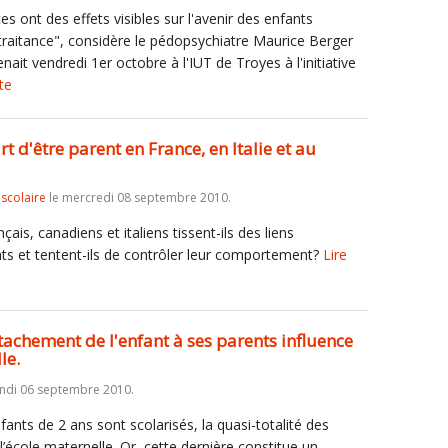
es ont des effets visibles sur l'avenir des enfants
traitance", considère le pédopsychiatre Maurice Berger
nait vendredi 1er octobre à l'IUT de Troyes à l'initiative
ite
 d'être parent en France, en Italie et au
iscolaire
le mercredi 08 septembre 2010.
ais, canadiens et italiens tissent-ils des liens
ts et tentent-ils de contrôler leur comportement?
Lire
attachement de l'enfant à ses parents influence
le.
undi 06 septembre 2010.
ants de 2 ans sont scolarisés, la quasi-totalité des
 l’école maternelle. Or, cette dernière constitue un