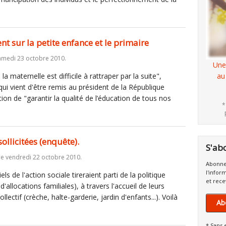
ent sur la petite enfance et le primaire
amedi 23 octobre 2010.
Une
 la maternelle est difficile à rattraper par la suite",
au
qui vient d'être remis au président de la République
tion de "garantir la qualité de l’éducation de tous nos
*
ollicitées (enquête).
S'ab
le vendredi 22 octobre 2010.
Abonne
l'infor
ls de l'action sociale tireraient parti de la politique
et rece
'allocations familiales), à travers l'accueil de leurs
ctif (crèche, halte-garderie, jardin d'enfants...). Voilà
Ab
* Sans 