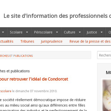
Le site d'information des professionnels 
Scolaire
Périscolaire
Culture
Justice
O
ctualités
Tribunes
Jurisprudence
Revue de la presse et des 
RCHES ET PUBLICATIONS
es et publications
MO
our retrouver l'idéal de Condorcet
iscolaire
le dimanche 07 novembre 2010.
ne société réellement démocratique impose de réduire
es au milieu social ainsi qu'aux différences entre filles
l'émancipation des individus et le perfectionnement de la