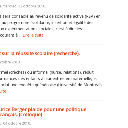
e mercredi 13 octobre 2010.
sera consacré au revenu de solidarité active (RSA) en
au programme "solidarité, insertion et égalité des
x expérimentations sociales, c'est à dire les
ourant à ...
Lire la suite
 sur la réussite scolaire (recherche).
ctobre 2010.
mel (crèches) ou informel (nurse, relations), réduit
ormances des enfants à leur entrée en maternelle, et
onclut une enquête québécoise (Université de Montréal)
uite
urice Berger plaide pour une politique
rançais. (Colloque)
di 04 octobre 2010.