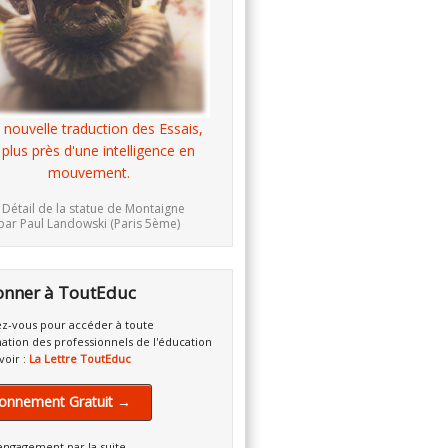
 nouvelle traduction des Essais,
 plus près d'une intelligence en
mouvement.
 Détail de la statue de Montaigne
par Paul Landowski (Paris 5ème)
onner à ToutEduc
z-vous pour accéder à toute
mation des professionnels de l'éducation
voir :
La Lettre ToutEduc
onnement Gratuit →
engagement par la suite.